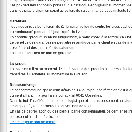
Les prix indiqués dans nos catalogues s’entendent TVA 21 % comprise. Votre f
Les prix facturés sont ceux portés sur le catalogue en vigueur au moment de l
dans les prix, le client en serait avisé lors de sa commande et avant toute liv
Garanties.
Tous nos articles bénéficient de (1) la garantie légale contre les vices cachés,
ou remboursé” pendant 14 jours après la livraison.
La garantie “produit” s’entend uniquement, à notre choix, à la remise en ét
Le bénéfice des garanties ne peut être revendiqué par le client en cas de ma
des délais et des modalités de paiement.
La facture tient lieu de bon de garantie.
Livraison.
La livraison a lieu au moment de la délivrance des produits à l’adresse indi
transférés à l’acheteur au moment de la livraison.
Retour/échange.
Le consommateur dispose d’un délais de 14 jours pour se rétracter c’est-à-di
dûment affranchi, à ses frais à Loriaux srl 6041 Gosselies.
Dans le but d’accélérer le traitement logistique et le remboursement au client
accompagné(s) du bordereau d’envoi “bon de retour”.
En cas de dépréciation du/des bien(s) par le consommateur, ce dernier est r
correspond à ladite dépréciation.
Télécharger le bon de retour