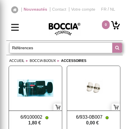
|
|
/
|
Nouveautés
Contact
Votre compte
FR
NL
0
ACCUEIL
►
BOCCIA BIJOUX
►
ACCESSOIRES
6/9100002
6/933-0B007
1,80 €
0,00 €