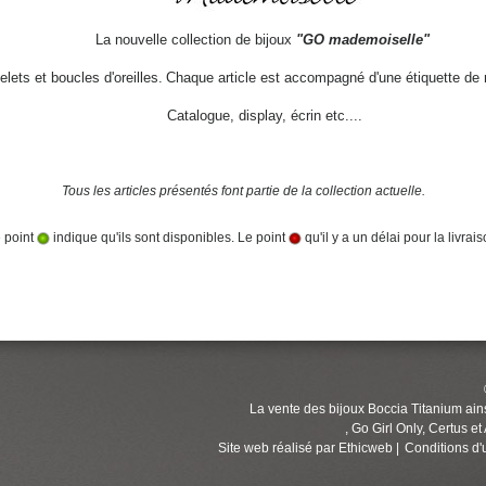
La nouvelle collection de bijoux 
"GO mademoiselle"
lets et boucles d'oreilles.
Chaque article est accompagné d'une étiquette de r
Catalogue, display, écrin etc....
Tous les articles présentés font partie de la collection actuelle.
 point
indique qu'ils sont disponibles. Le point
qu'il y a un délai pour la livrais
La vente des bijoux Boccia Titanium ai
, Go Girl Only, Certus et
Site web réalisé par
Ethicweb
|
Conditions d'u