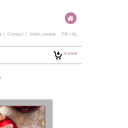
s
|
Contact
|
Votre compte
FR
/
NL
0 article
e