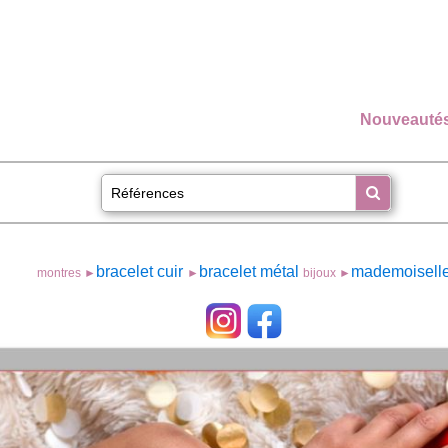
Nouveauté
bracelet cuir
bracelet métal
mademoisell
montres ►
►
bijoux ►