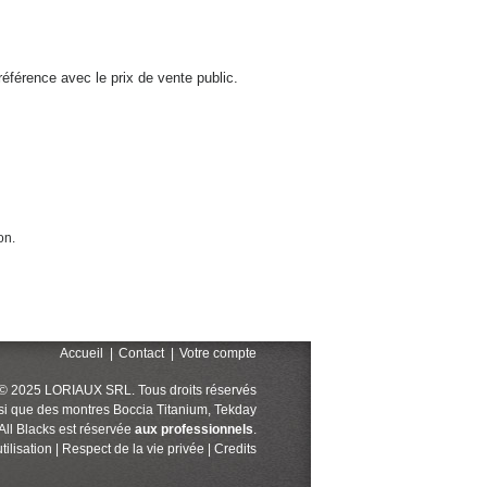
éférence avec le prix de vente public.
on.
Accueil
|
Contact
|
Votre compte
© 2025 LORIAUX SRL. Tous droits réservés
nsi que des montres Boccia Titanium, Tekday
 All Blacks est réservée
aux professionnels
.
tilisation
|
Respect de la vie privée
|
Credits