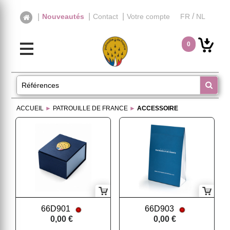
|
|
/
|
Nouveautés
Contact
Votre compte
FR
NL
0
ACCUEIL
►
PATROUILLE DE FRANCE
►
ACCESSOIRE
66D901
66D903
0,00 €
0,00 €