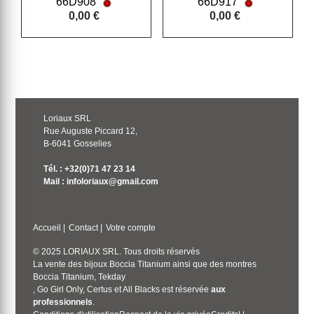
66D908
66D917
0,00 €
0,00 €
Loriaux SRL
Rue Auguste Piccard 12,
B-6041 Gosselies
Tél. : +32(0)71 47 23 14
Mail : infoloriaux@gmail.com
Accueil
|
Contact
|
Votre compte
© 2025 LORIAUX SRL. Tous droits réservés
La vente des bijoux Boccia Titanium ainsi que des montres
Boccia Titanium, Tekday
, Go Girl Only, Certus et All Blacks est réservée
aux
professionnels
.