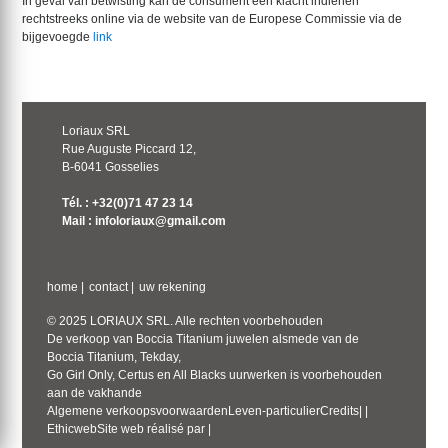
In geval van betwisting kan de consument een klacht indienen
rechtstreeks online via de website van de Europese Commissie via de
bijgevoegde
link
Loriaux SRL
Rue Auguste Piccard 12,
B-6041 Gosselies
Tél. : +32(0)71 47 23 14
Mail : infoloriaux@gmail.com
home
|
contact
|
uw rekening
© 2025 LORIAUX SRL. Alle rechten voorbehouden
De verkoop van Boccia Titanium juwelen alsmede van de
Boccia Titanium, Tekday,
Go Girl Only, Certus en All Blacks uurwerken is voorbehouden
aan de vakhande
Algemene verkoopsvoorwaarden
Leven-particulier
Credits
|
|
Ethicweb
Site web réalisé par
|