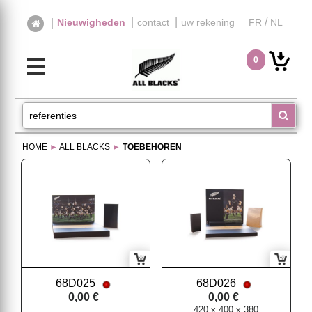
|
|
/
|
Nieuwigheden
contact
uw rekening
FR
NL
0
HOME
►
ALL BLACKS
►
TOEBEHOREN
68D025
68D026
0,00 €
0,00 €
420 x 400 x 380