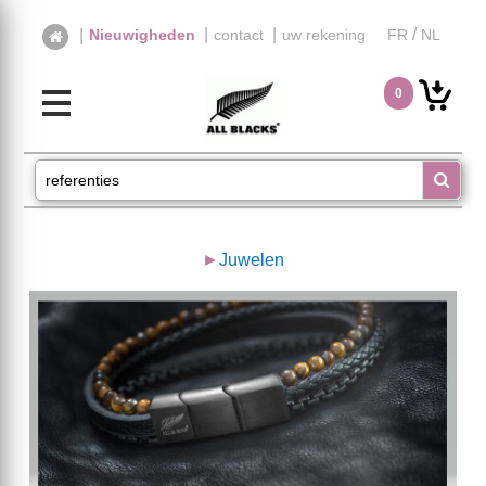
|
|
/
|
Nieuwigheden
contact
uw rekening
FR
NL
0
►
Juwelen