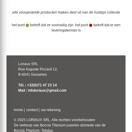
alle voorgestelde producten maken deel uit van de huidige collectie
het punt
betreft dat ze voorradig zijn. het punt
betreft dat er een
leveringstermijn is
Loriaux SRL
Rue Auguste Piccard 12,
B-6041 Gosselies
Tél. : +32(0)71 47 23 14
Mail : infoloriaux@gmail.com
home
|
contact
|
uw rekening
© 2025 LORIAUX SRL. Alle rechten voorbehouden
De verkoop van Boccia Titanium juwelen alsmede van de
Boccia Titanium, Tekday,