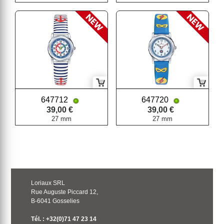
647712
647720
39,00 €
39,00 €
27 mm
27 mm
Loriaux SRL
Rue Auguste Piccard 12,
B-6041 Gosselies
Tél. : +32(0)71 47 23 14