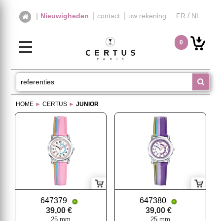
|
|
/
|
Nieuwigheden
contact
uw rekening
FR
NL
0
HOME
►
CERTUS
►
JUNIOR
647379
647380
39,00 €
39,00 €
25 mm
25 mm