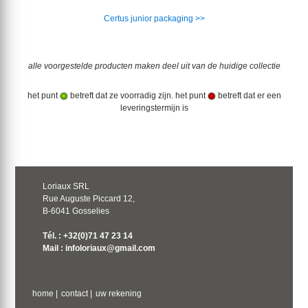
Certus junior packaging >>
alle voorgestelde producten maken deel uit van de huidige collectie
het punt
betreft dat ze voorradig zijn. het punt
betreft dat er een
leveringstermijn is
Loriaux SRL
Rue Auguste Piccard 12,
B-6041 Gosselies
Tél. : +32(0)71 47 23 14
Mail : infoloriaux@gmail.com
home
|
contact
|
uw rekening