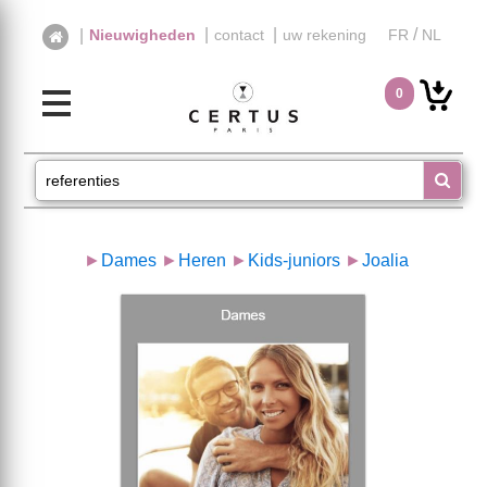
|
|
/
|
Nieuwigheden
contact
uw rekening
FR
NL
0
►
Dames
►
Heren
►
Kids-juniors
►
Joalia