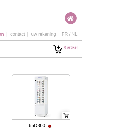
en
|
contact
|
uw rekening
FR
/
NL
0 artikel
65D800