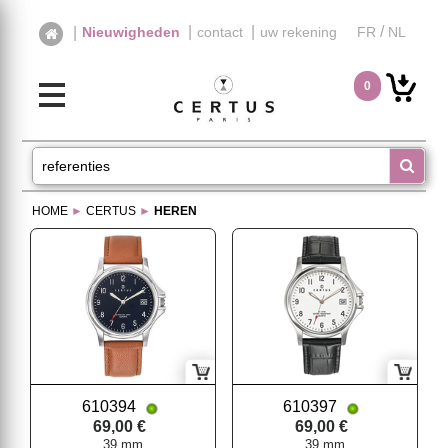
|
|
/
|
Nieuwigheden
contact
uw rekening
FR
NL
0
HOME
►
CERTUS
►
HEREN
610394
610397
69,00 €
69,00 €
39 mm
39 mm