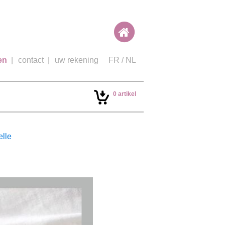
en
|
contact
|
uw rekening
FR
/
NL
0 artikel
lle