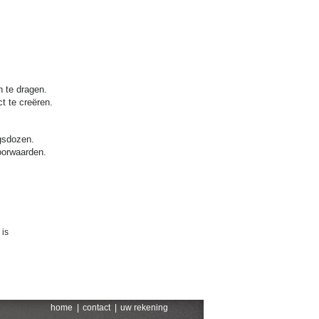
 te dragen.
t te creëren.
ngsdozen.
oorwaarden.
 is
home
|
contact
|
uw rekening