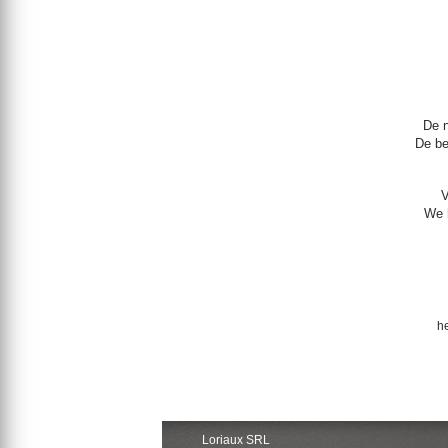
De n
De be
V
We h
h
Loriaux SRL