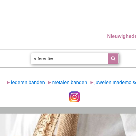
Nieuwighed
►
lederen banden
►
metalen banden
►
juwelen mademoise